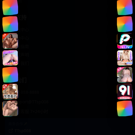
轻松喜剧
服务支持
客服中心
帮助中心
使用指南
版权声明
关于我们
联系我们
400-888-8888
support@TTsp008
在线客服 7×24小时
商务合作✈️
TTsp008