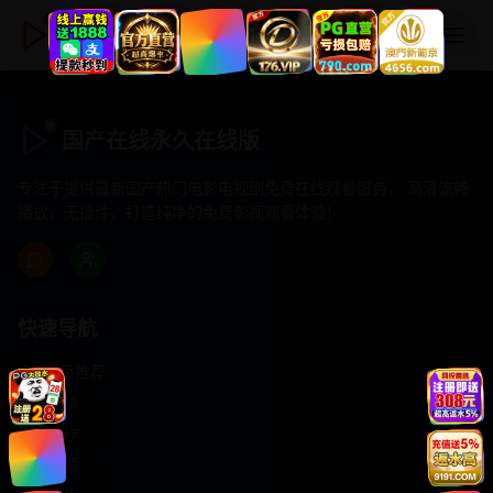
国产在线永久在线版
国产在线永久在线版
专注于提供最新国产热门电影电视剧免费在线观看服务， 高清流畅
播放，无插件，打造纯净的免费影视观看体验！
快速导航
首页推荐
精选剧情
热门动作
浪漫爱情